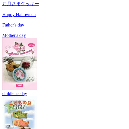
お月さまクッキー
Happy Halloween
Father's day
Mother's day
childlen's day