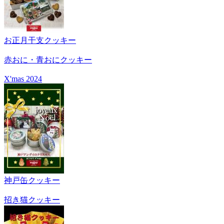
お正月干支クッキー
赤おに・青おにクッキー
X'mas 2024
神戸缶クッキー
招き猫クッキー