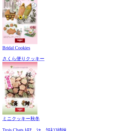
Bridal Cookies
さくら便りクッキー
ミニクッキー秋冬
Trois Chats ﾄﾛｱ ｼｬ ｸﾛﾈｺ3姉妹