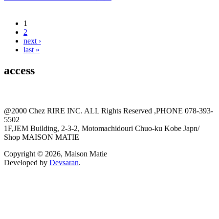
1
Pages
2
next ›
last »
access
@2000 Chez RIRE INC. ALL Rights Reserved ,PHONE 078-393-
5502
1F,JEM Building, 2-3-2, Motomachidouri Chuo-ku Kobe Japn/
Shop MAISON MATIE
Copyright © 2026, Maison Matie
Developed by
Devsaran
.