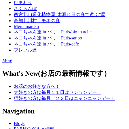
ひまわり
さくらんぼ
西宮北山緑化植物園”木漏れ日の庭で遊ぶ”展
高知北川村 モネの庭
Merci maman
ネコちゃん達 in パリ Paris-bio marche
ネコちゃん達 in パリ Paris-sanpo
ネコちゃん達 in パリ Paris-cafe
フレブル達
More
What's New(お店の最新情報です）
お花のお好きな方へ！
犬好きの方は毎月１１日はワンワンデー！
猫好きの方は毎月 ２２日はニャンニャンデー！
Navigation
Blogs
PARISのグルメ情報