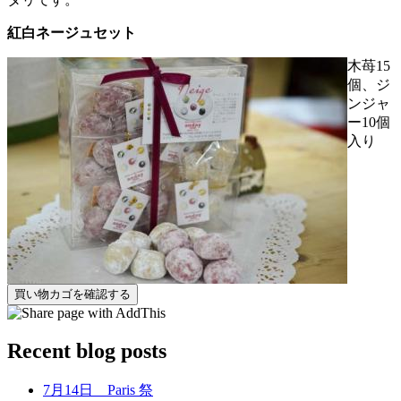
紅白ネージュセット
木苺15
個、ジ
ンジャ
ー10個
入り
Recent blog posts
7月14日 Paris 祭