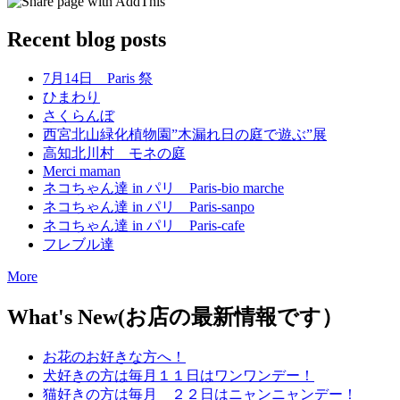
Recent blog posts
7月14日 Paris 祭
ひまわり
さくらんぼ
西宮北山緑化植物園”木漏れ日の庭で遊ぶ”展
高知北川村 モネの庭
Merci maman
ネコちゃん達 in パリ Paris-bio marche
ネコちゃん達 in パリ Paris-sanpo
ネコちゃん達 in パリ Paris-cafe
フレブル達
More
What's New(お店の最新情報です）
お花のお好きな方へ！
犬好きの方は毎月１１日はワンワンデー！
猫好きの方は毎月 ２２日はニャンニャンデー！