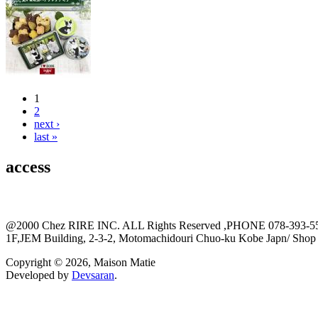
1
Pages
2
next ›
last »
access
@2000 Chez RIRE INC. ALL Rights Reserved ,PHONE 078-393-5
1F,JEM Building, 2-3-2, Motomachidouri Chuo-ku Kobe Japn/ S
Copyright © 2026, Maison Matie
Developed by
Devsaran
.