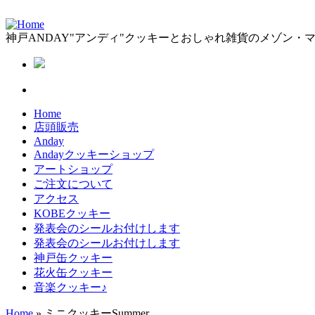
神戸ANDAY"アンディ"クッキーとおしゃれ雑貨のメゾン・
Home
店頭販売
Anday
Andayクッキーショップ
アートショップ
ご注文について
アクセス
KOBEクッキー
発表会のシールお付けします
発表会のシールお付けします
神戸缶クッキー
花火缶クッキー
音楽クッキー♪
Home
» ミニクッキーSummer