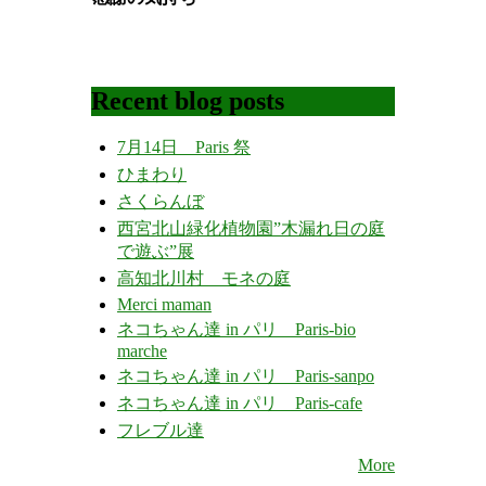
Recent blog posts
7月14日 Paris 祭
ひまわり
さくらんぼ
西宮北山緑化植物園”木漏れ日の庭
で遊ぶ”展
高知北川村 モネの庭
Merci maman
ネコちゃん達 in パリ Paris-bio
marche
ネコちゃん達 in パリ Paris-sanpo
ネコちゃん達 in パリ Paris-cafe
フレブル達
More