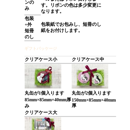
ンの
す。リボンの色は多少変更に
み
なります。
包装
包装紙でお包みし、短冊のし
+外
紙をお付けします。
短冊
のし
ギフトパッケージ
クリアケース小
クリアケース中
丸缶が1個入ります
丸缶が2個入ります
85mm×85mm×40mm厚
150mm×85mm×40mm
厚
み
クリアケース大