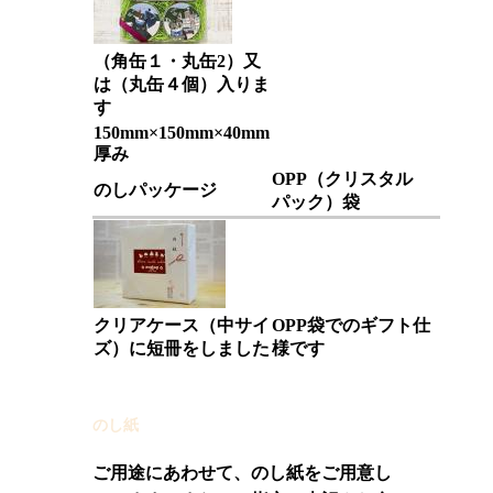
（角缶１・丸缶2）又
は（丸缶４個）入りま
す
150mm×150mm×40mm
厚み
OPP（クリスタル
のしパッケージ
パック）袋
クリアケース（中サイ
OPP袋でのギフト仕
ズ）に短冊をしました
様です
のし紙
ご用途にあわせて
、のし紙をご用意し