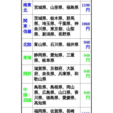
南東
1190
宮城県、山形県、福島県
円
北
茨城県、栃木県、群馬
関
県、埼玉県、千葉県、神
1060
東・
円
奈川県、東京都、山梨
信越
県、新潟県、長野県
940
北陸
富山県、石川県、福井県
円
静岡県、愛知県、三重
940
東海
円
県、岐阜県
滋賀県、京都府、大阪
940
関西
府、奈良県、兵庫県、和
円
歌山県
鳥取県、島根県、岡山
中
県、広島県、山口県、香
940
国・
円
川県、徳島県、愛媛県、
四国
高知県
福岡県、佐賀県、長崎