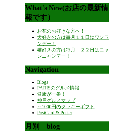
What's New(お店の最新情
報です）
お花のお好きな方へ！
犬好きの方は毎月１１日はワンワ
ンデー！
猫好きの方は毎月 ２２日はニャ
ンニャンデー！
Navigation
Blogs
PARISのグルメ情報
健康が一番！
神戸グルメマップ
～1000円のクッキーギフト
PostCard & Poster
月別 blog