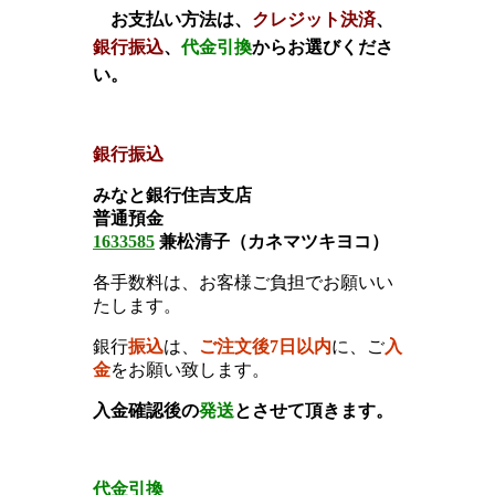
お支払い方法は、
クレジット決済
、
銀行振込
、
代金引換
からお選びくださ
い。
銀行振込
みなと銀行住吉支店
普通預金
1633585
兼松
清子（
カネマツ
キヨコ）
各手数料は、お客様ご負担でお願いい
たします
。
銀行
振込
は、
ご注文後7日以内
に、ご
入
金
をお願い致します。
入金確認後の
発送
とさせて頂きます
。
代金引換