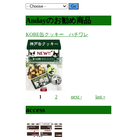
Andayのお勧め商品
KOBE缶クッキー ハチワレ
1
2
next ›
last »
Pages
access