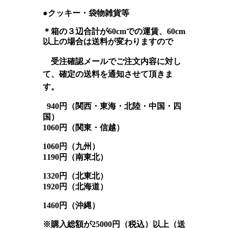
●クッキー・
袋物雑貨等
＊箱の３辺合計が60cmでの運賃、60cm
以上の場合は送料が変わりますので
受注確認メールでご注文内容
に対し
て、確定の送料を通知させて頂きま
す
。
940円（関西
・東海・北陸・
中国・四
国
）
1060円（関東・
信越
）
1060
円
（九州
）
1190
円
（南東北
）
1320
円
（北東北）
1920
円
（北海道）
1460円（沖縄）
※購入総額が25000円（税込）以上（送