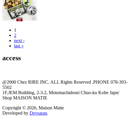
1
Pages
2
next ›
last »
access
@2000 Chez RIRE INC. ALL Rights Reserved ,PHONE 078-393-
5502
1F,JEM Building, 2-3-2, Motomachidouri Chuo-ku Kobe Japn/
Shop MAISON MATIE
Copyright © 2026, Maison Matie
Developed by
Devsaran
.