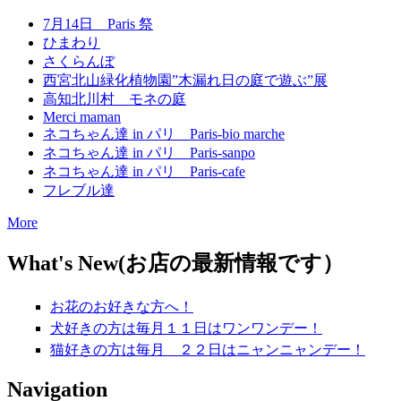
7月14日 Paris 祭
ひまわり
さくらんぼ
西宮北山緑化植物園”木漏れ日の庭で遊ぶ”展
高知北川村 モネの庭
Merci maman
ネコちゃん達 in パリ Paris-bio marche
ネコちゃん達 in パリ Paris-sanpo
ネコちゃん達 in パリ Paris-cafe
フレブル達
More
What's New(お店の最新情報です）
お花のお好きな方へ！
犬好きの方は毎月１１日はワンワンデー！
猫好きの方は毎月 ２２日はニャンニャンデー！
Navigation