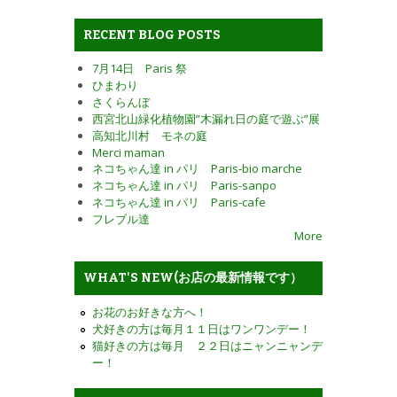
RECENT BLOG POSTS
7月14日 Paris 祭
ひまわり
さくらんぼ
西宮北山緑化植物園”木漏れ日の庭で遊ぶ”展
高知北川村 モネの庭
Merci maman
ネコちゃん達 in パリ Paris-bio marche
ネコちゃん達 in パリ Paris-sanpo
ネコちゃん達 in パリ Paris-cafe
フレブル達
More
WHAT'S NEW(お店の最新情報です）
お花のお好きな方へ！
犬好きの方は毎月１１日はワンワンデー！
猫好きの方は毎月 ２２日はニャンニャンデ
ー！