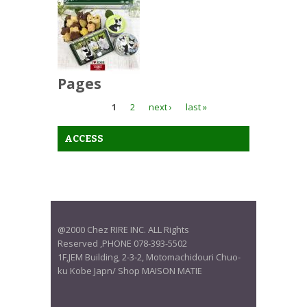
Pages
1
2
next ›
last »
ACCESS
@2000 Chez RIRE INC. ALL Rights
Reserved ,PHONE 078-393-5502
1F,JEM Building, 2-3-2, Motomachidouri Chuo-
ku Kobe Japn/ Shop MAISON MATIE