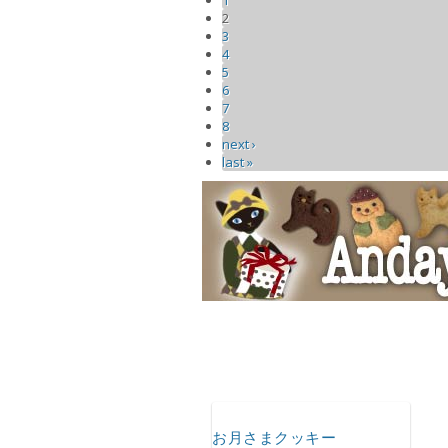
1
2
3
4
5
6
7
8
next ›
last »
お月さまクッキー