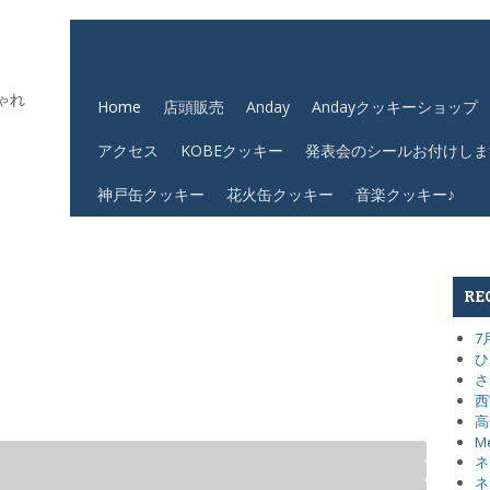
ゃれ
Home
店頭販売
Anday
Andayクッキーショップ
アクセス
KOBEクッキー
発表会のシールお付けしま
神戸缶クッキー
花火缶クッキー
音楽クッキー♪
RE
7
ひ
さ
西
高
M
ネ
ネ