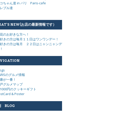
コちゃん達 in パリ Paris-cafe
レブル達
AT'S NEW(お店の最新情報です）
花のお好きな方へ！
好きの方は毎月１１日はワンワンデー！
好きの方は毎月 ２２日はニャンニャンデ
！
VIGATION
ogs
ARISのグルメ情報
康が一番！
戸グルメマップ
1000円のクッキーギフト
stCard & Poster
 BLOG