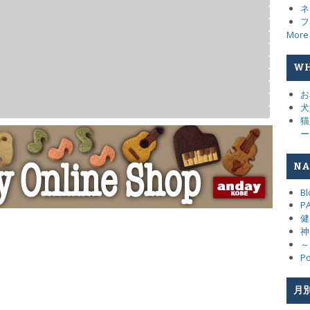
ネ
フ
More
WH
お
犬
猫
ー
NA
Bl
P
健
神
～
Po
月別