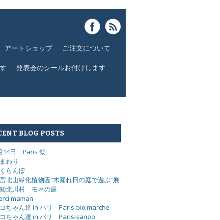
アートショップ
ご注文について
す
発表会のシールお付けします
CENT BLOG POSTS
月14日 Paris 祭
まわり
くらんぼ
宮北山緑化植物園”木漏れ日の庭で遊ぶ”展
知北川村 モネの庭
erci maman
コちゃん達 in パリ Paris-bio marche
コちゃん達 in パリ Paris-sanpo