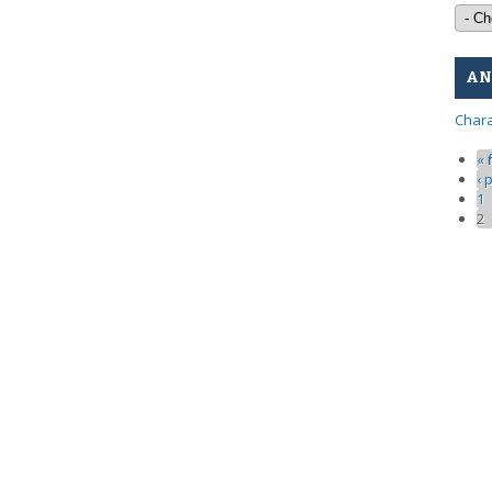
A
Char
Pa
« f
‹ 
1
2