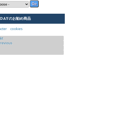
NDAYのお勧め商品
acter cookies
ges
irst
previous